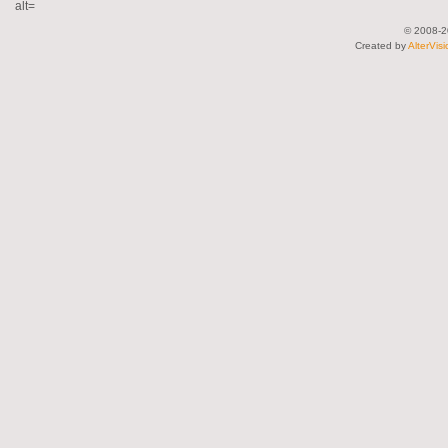
alt=
© 2008-2
Created by
AlterVis