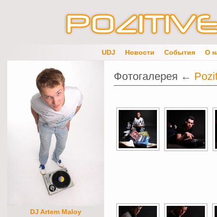
UDJ
Новости
События
О н
Фотогалерея ←
Pozi
DJ Artem Maloy