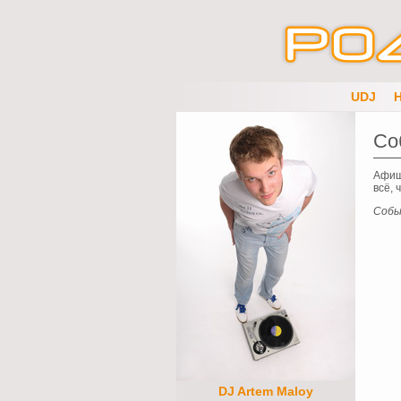
UDJ
Со
Афиш
всё, 
Собы
DJ Artem Maloy