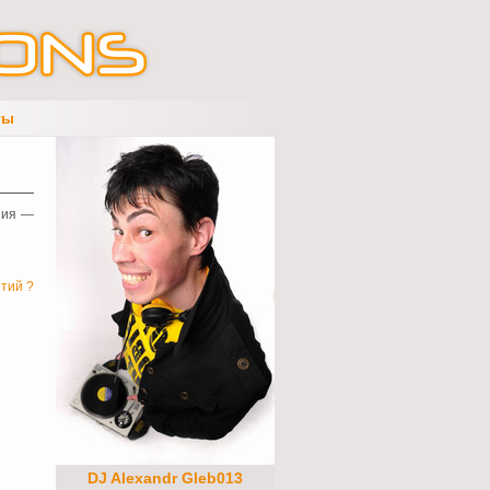
ты
ния —
тий ?
DJ Alexandr Gleb013