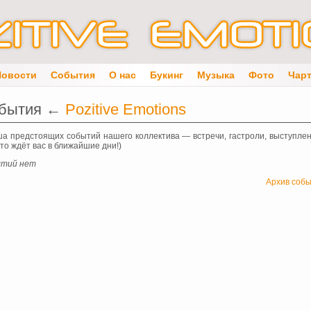
Новости
События
О нас
Букинг
Музыка
Фото
Чар
бытия ←
Pozitive Emotions
а предстоящих событий нашего коллектива — встречи, гастроли, выступле
что ждёт вас в ближайшие дни!)
тий нет
Архив собы