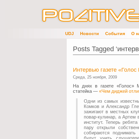
UDJ
Новости
События
О н
Posts Tagged ‘интер
Интервью газете «Голос
Среда, 25 ноября, 2009
На днях в газете «Голос» 
статейка —
«Чем диджей отли
Одни из самых известн
Комков и Александр Гле
зажигают в местных клу
повар-кулинар, а Артем 
институт. Теперь ребят
пару открыли собстве
собираются поднимать 
будут учить слушател